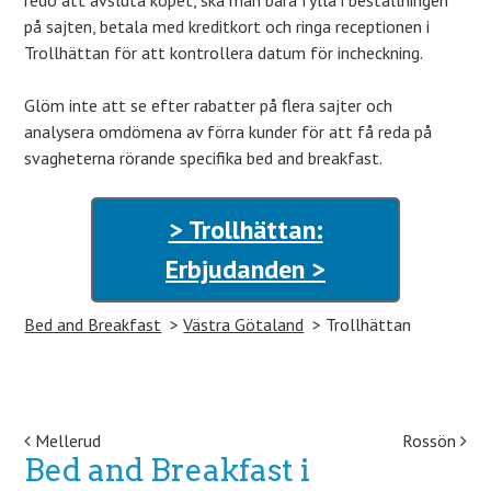
redo att avsluta köpet, ska man bara fylla i beställningen
på sajten, betala med kreditkort och ringa receptionen i
Trollhättan för att kontrollera datum för incheckning.
Glöm inte att se efter rabatter på flera sajter och
analysera omdömena av förra kunder för att få reda på
svagheterna rörande specifika bed and breakfast.
> Trollhättan:
Erbjudanden >
Bed and Breakfast
Västra Götaland
Trollhättan
Post navigation
Mellerud
Rossön
Bed and Breakfast i