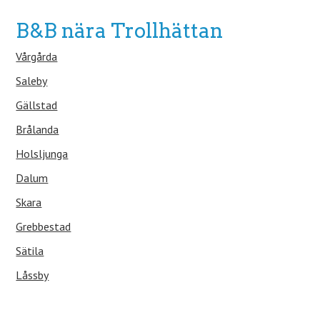
B&B nära Trollhättan
Vårgårda
Saleby
Gällstad
Brålanda
Holsljunga
Dalum
Skara
Grebbestad
Sätila
Låssby