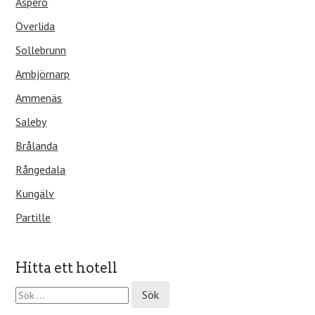
Asperö
Överlida
Sollebrunn
Ambjörnarp
Ammenäs
Saleby
Brålanda
Rångedala
Kungälv
Partille
Hitta ett hotell
S
ö