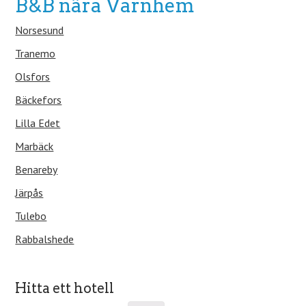
B&B nära Varnhem
Norsesund
Tranemo
Olsfors
Bäckefors
Lilla Edet
Marbäck
Benareby
Järpås
Tulebo
Rabbalshede
Hitta ett hotell