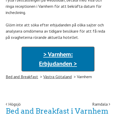
fylla i beställningen på webbsidan, betala med Visa och
ringa receptionen i Varnhem för att bekräfta datum för
incheckning.
Glöm inte att söka efter erbjudanden på olika sajter och
analysera omdömena av tidigare besökare för att få reda
på svagheterna rörande aktuella hotellet.
> Varnhem:
Erbjudanden >
Bed and Breakfast
Västra Götaland
Varnhem
Post navigation
Högsjö
Ramdala
Bed and Breakfast i Varnhem