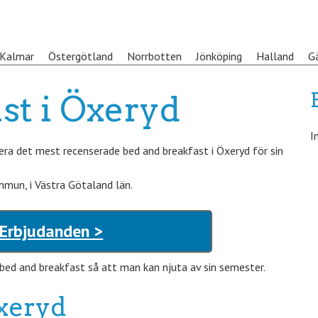
Kalmar
Östergötland
Norrbotten
Jönköping
Halland
G
st i Öxeryd
I
ra det mest recenserade bed and breakfast i Öxeryd för sin
mmun, i Västra Götaland län.
 Erbjudanden >
bed and breakfast så att man kan njuta av sin semester.
xeryd