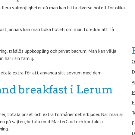
flera valmöjligheter då man kan hitta diverse hotell för olika
kost, annars kan man boka hotell om man föredrar att få
ing, trådlös uppkoppling och privat badrum. Man kan välja
ar i sin familj.
O
D
betala extra för att använda sitt sovrum med dem.
A
 and breakfast i Lerum
M
F
T
r, totala priset och extra förmåner det erbjuder. När man är
ngen på sajten, betala med MasterCard och kontakta
F
ning.
D