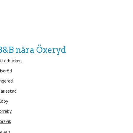
B&B nära Öxeryd
tterbäcken
iseröd
ngered
ariestad
loby
orreby
orsvik
alum