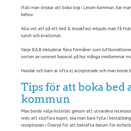
Ifall man önskar att boka logi i Lerum kommun, har man 
behov.
Alla vet att på ett bed & breakfast erbjuds man få fru
lunch och kvällsmat.
Varje B&B inkluderar flera förmåner som luftkonditioner
sorten av rummet baserat på hur många medlemmar man h
Hundar och barn är ofta ej accepterade och man borde 
Tips för att boka bed
kommun
Man borde välja hotellet genom att utvärdera recensione
redo att slutföra köpet, ska man bara fylla i beställni
receptionen i Öxeryd för att bekräfta datum för incheck