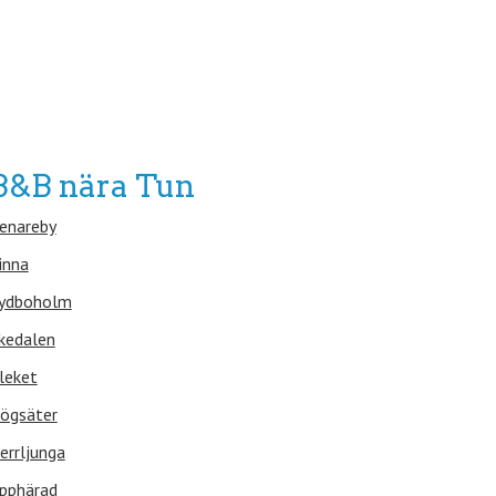
B&B nära Tun
enareby
inna
ydboholm
kedalen
leket
ögsäter
errljunga
pphärad