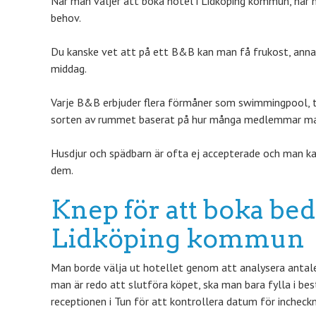
När man väljer att boka hotel i Lidköping kommun, har m
behov.
Du kanske vet att på ett B&B kan man få frukost, anna
middag.
Varje B&B erbjuder flera förmåner som swimmingpool, tr
sorten av rummet baserat på hur många medlemmar man h
Husdjur och spädbarn är ofta ej accepterade och man ka
dem.
Knep för att boka bed
Lidköping kommun
Man borde välja ut hotellet genom att analysera antalet
man är redo att slutföra köpet, ska man bara fylla i be
receptionen i Tun för att kontrollera datum för incheckn