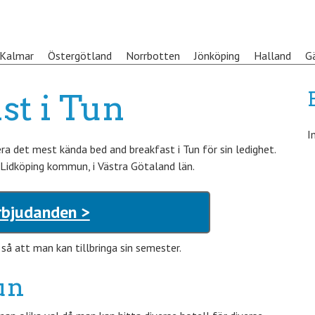
Kalmar
Östergötland
Norrbotten
Jönköping
Halland
G
st i Tun
I
a det mest kända bed and breakfast i Tun för sin ledighet.
 Lidköping kommun, i Västra Götaland län.
rbjudanden >
å att man kan tillbringa sin semester.
un