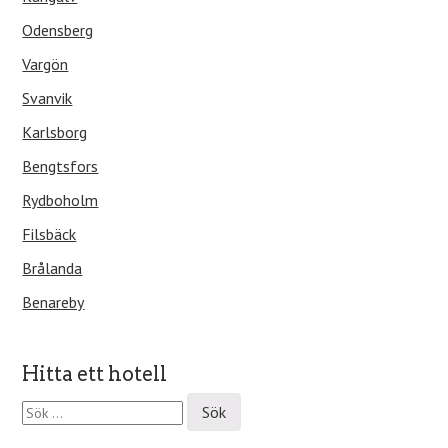
Odensberg
Vargön
Svanvik
Karlsborg
Bengtsfors
Rydboholm
Filsbäck
Brålanda
Benareby
Hitta ett hotell
S
ö
k