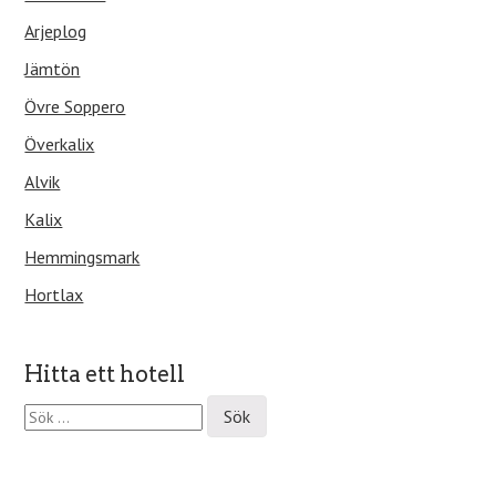
Arjeplog
Jämtön
Övre Soppero
Överkalix
Alvik
Kalix
Hemmingsmark
Hortlax
Hitta ett hotell
S
ö
k
e