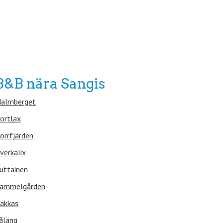
B&B nära Sangis
almberget
ortlax
orrfjärden
verkalix
uttainen
ammelgården
akkas
åläng