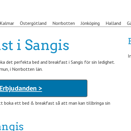
Kalmar
Östergötland
Norrbotten
Jönköping
Halland
G
st i Sangis
I
 det perfekta bed and breakfast i Sangis för sin ledighet.
mun, i Norrbotten län.
 Erbjudanden >
tt boka ett bed & breakfast så att man kan tillbringa sin
angis