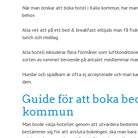
När man önskar att boka hotel i Kalix kommun, har man m
behov.
Alla vet att på ett bed & breakfast erbjuds man få fru
lunch och middag.
Alla hotell inkluderar flera förmåner som luftkonditione
sorten av rummet beroende på antalet medlemmar man h
Hundar och spädbarn är ofta ej accepterade och man kan
dem.
Guide för att boka bed
kommun
Man borde välja hotellet genom att utvärdera bedömninga
bestämmer sig för att avsluta bokningen, ska man bara 