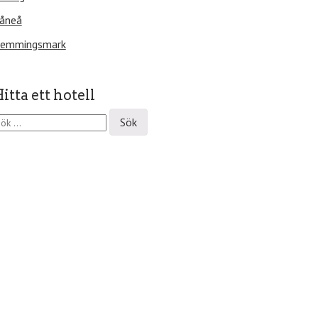
åneå
emmingsmark
itta ett hotell