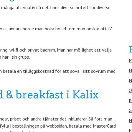
ånga alternativ då det finns diverse hotell för diverse
kost, annars borde man boka hotell om man önskar att få
ring, wi-fi och privat badrum. Man har möjlighet att välja
ar i sin grupp.
M
H
 betala en tilläggskostnad för att sova i sitt sovrum med
N
Ö
 & breakfast i Kalix
K
G
r, priset och andra tjänster det inkluderar. Så fort man
H
fylla i beställningen på webbsidan, betala med MasterCard
P