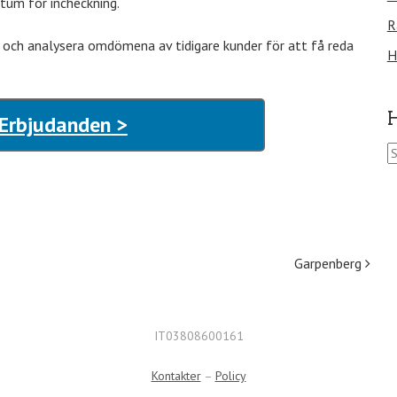
atum för incheckning.
R
 och analysera omdömena av tidigare kunder för att få reda
H
H
 Erbjudanden >
S
ö
k
e
f
t
e
Garpenberg
r
:
IT03808600161
Kontakter
–
Policy