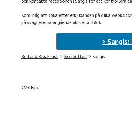
och kontakta receptionen i Sangis för att kontrollera d
Kom ihåg att söka efter erbjudanden på olika webbsidor
på svagheterna angående aktuella B&B.
> Sangis:
Bed and Breakfast
Norrbotten
Sangis
Post navigation
Vollsjö