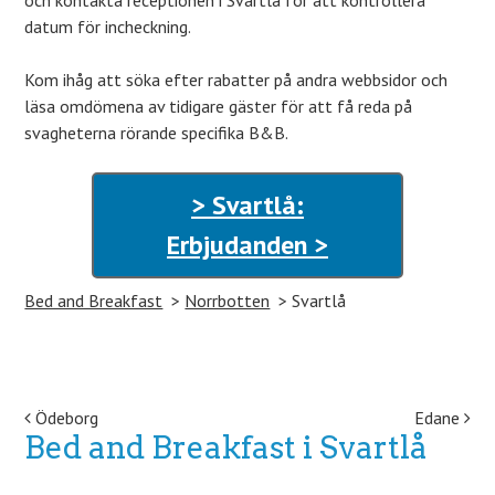
och kontakta receptionen i Svartlå för att kontrollera
datum för incheckning.
Kom ihåg att söka efter rabatter på andra webbsidor och
läsa omdömena av tidigare gäster för att få reda på
svagheterna rörande specifika B&B.
> Svartlå:
Erbjudanden >
Bed and Breakfast
Norrbotten
Svartlå
Post navigation
Ödeborg
Edane
Bed and Breakfast i Svartlå