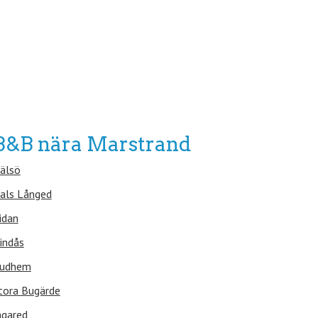
B&B nära Marstrand
älsö
als Långed
idan
indås
udhem
tora Bugärde
ngared