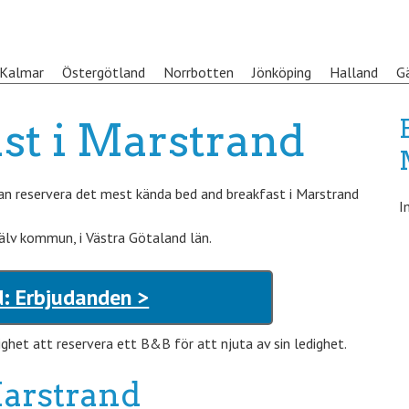
Kalmar
Östergötland
Norrbotten
Jönköping
Halland
G
st i Marstrand
an reservera det mest kända bed and breakfast i Marstrand
I
älv kommun, i Västra Götaland län.
: Erbjudanden >
het att reservera ett B&B för att njuta av sin ledighet.
Marstrand