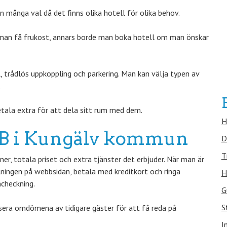
många val då det finns olika hotell för olika behov.
 man få frukost, annars borde man boka hotell om man önskar
trådlös uppkoppling och parkering. Man kan välja typen av
.
tala extra för att dela sitt rum med dem.
H
B&B i Kungälv kommun
D
T
er, totala priset och extra tjänster det erbjuder. När man är
llningen på webbsidan, betala med kreditkort och ringa
H
ncheckning.
G
S
ysera omdömena av tidigare gäster för att få reda på
I