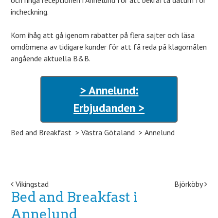
och ringa receptionen i Annelund för att bekräfta datum för
incheckning.
Kom ihåg att gå igenom rabatter på flera sajter och läsa
omdömena av tidigare kunder för att få reda på klagomålen
angående aktuella B&B.
> Annelund:
Erbjudanden >
Bed and Breakfast
Västra Götaland
Annelund
Post navigation
Vikingstad
Björköby
Bed and Breakfast i
Annelund