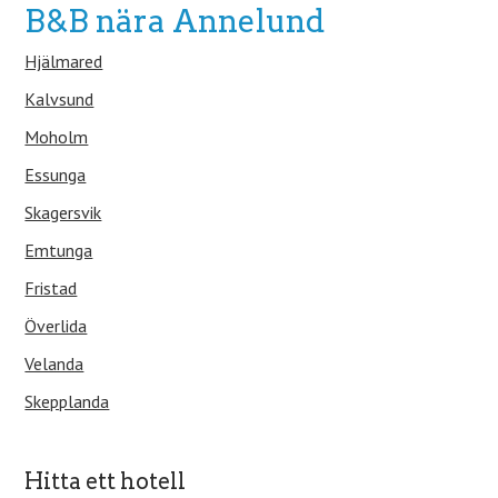
B&B nära Annelund
Hjälmared
Kalvsund
Moholm
Essunga
Skagersvik
Emtunga
Fristad
Överlida
Velanda
Skepplanda
Hitta ett hotell