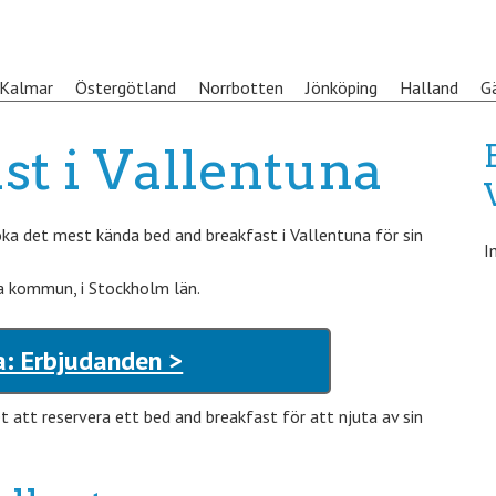
Kalmar
Östergötland
Norrbotten
Jönköping
Halland
G
st i Vallentuna
a det mest kända bed and breakfast i Vallentuna för sin
I
na kommun, i Stockholm län.
a: Erbjudanden >
att reservera ett bed and breakfast för att njuta av sin