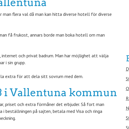
allentuna
 man flera val då man kan hitta diverse hotell för diverse
 man få frukost, annars borde man boka hotell om man
internet och privat badrum. Man har möjlighet att välja
 i sin grupp.
D
la extra för att dela sitt sovrum med dem.
S
O
&B i Vallentuna kommun
R
, priset och extra förmåner det erbjuder. Så fort man
N
 i beställningen på sajten, betala med Visa och ringa
S
heckning.
S