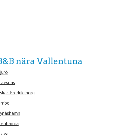
B&B nära Vallentuna
jurö
tavsnäs
skar-Fredriksborg
imbo
ynäshamn
tenhamra
tava