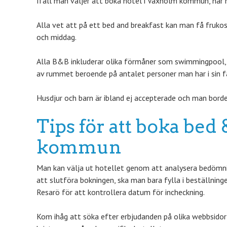
Ifall man väljer att boka hotel i Vaxholm kommun, har m
Alla vet att på ett bed and breakfast kan man få fruko
och middag.
Alla B&B inkluderar olika förmåner som swimmingpool, i
av rummet beroende på antalet personer man har i sin fa
Husdjur och barn är ibland ej accepterade och man bord
Tips för att boka bed
kommun
Man kan välja ut hotellet genom att analysera bedömning
att slutföra bokningen, ska man bara fylla i beställning
Resarö för att kontrollera datum för incheckning.
Kom ihåg att söka efter erbjudanden på olika webbsidor 