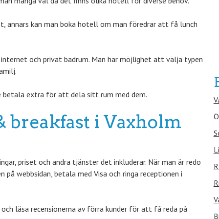
an många val då det finns olika hotell för diverse behov.
st, annars kan man boka hotell om man föredrar att få lunch
nternet och privat badrum. Man har möjlighet att välja typen
milj.
e betala extra för att dela sitt rum med dem.
V
 & breakfast i Vaxholm
Ö
S
L
ar, priset och andra tjänster det inkluderar. När man är redo
R
en på webbsidan, betala med Visa och ringa receptionen i
R
V
och läsa recensionerna av förra kunder för att få reda på
B