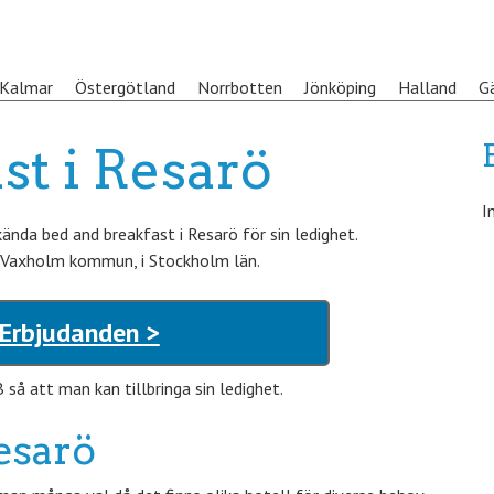
Kalmar
Östergötland
Norrbotten
Jönköping
Halland
G
st i Resarö
I
da bed and breakfast i Resarö för sin ledighet.
i Vaxholm kommun, i Stockholm län.
 Erbjudanden >
å att man kan tillbringa sin ledighet.
esarö