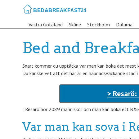
Skip
to
main
Västra Götaland
Skåne
Stockholm
Dalarna
content
Bed and Breakfa
Snart kommer du upptäcka var man kan boka det mest kän
Du kanske vet att det här är en häpnadsväckande stad 
> Resarö:
I Resarö bor 2089 människor och man kan boka ett B&B s
Var man kan sova i R