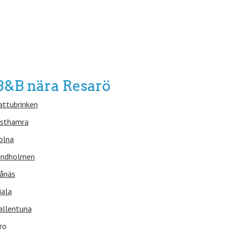
B&B nära Resarö
attubrinken
sthamra
olna
indholmen
ånäs
iala
allentuna
ro