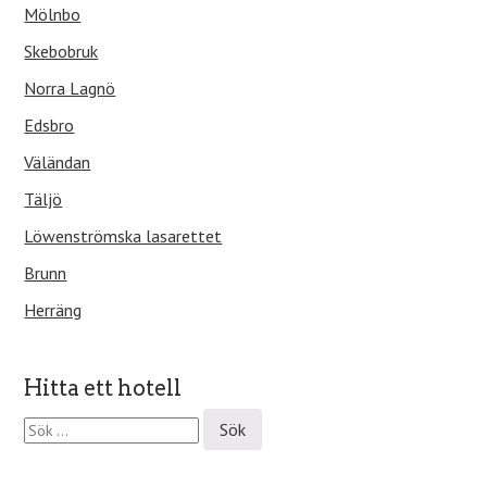
Mölnbo
Skebobruk
Norra Lagnö
Edsbro
Väländan
Täljö
Löwenströmska lasarettet
Brunn
Herräng
Hitta ett hotell
S
ö
k