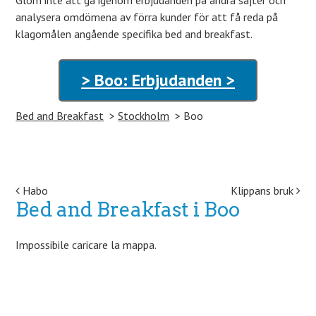
Glöm inte att gå igenom erbjudanden på andra sajter och
analysera omdömena av förra kunder för att få reda på
klagomålen angående specifika bed and breakfast.
> Boo: Erbjudanden >
Bed and Breakfast
Stockholm
Boo
Post navigation
Habo
Klippans bruk
Bed and Breakfast i Boo
Impossibile caricare la mappa.