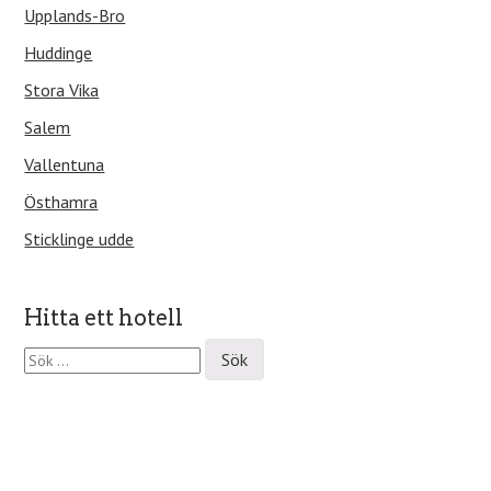
Upplands-Bro
Huddinge
Stora Vika
Salem
Vallentuna
Östhamra
Sticklinge udde
Hitta ett hotell
S
ö
k
e
f
t
e