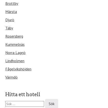
Brottby
Märsta
Djurö
Täby
Rosersberg
Kummelnäs
Norra Lagnö
Lindholmen
Fågelvikshöjden
Värmdö
Hitta ett hotell
S
ö