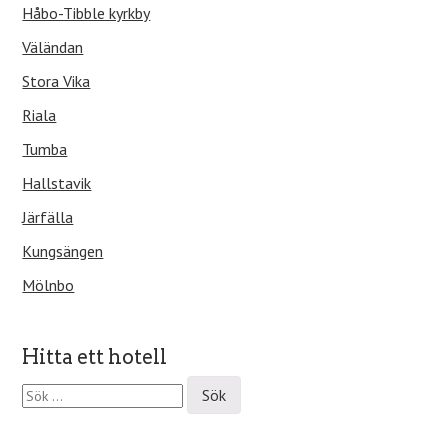
Håbo-Tibble kyrkby
Väländan
Stora Vika
Riala
Tumba
Hallstavik
Järfälla
Kungsängen
Mölnbo
Hitta ett hotell
S
ö
k