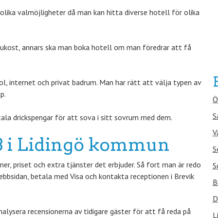
olika valmöjligheter då man kan hitta diverse hotell för olika
rukost, annars ska man boka hotell om man föredrar att få
 internet och privat badrum. Man har rätt att välja typen av
p.
Ö
S
ala drickspengar för att sova i sitt sovrum med dem.
V
&B i Lidingö kommun
S
r, priset och extra tjänster det erbjuder. Så fort man är redo
S
bbsidan, betala med Visa och kontakta receptionen i Brevik
B
D
nalysera recensionerna av tidigare gäster för att få reda på
L