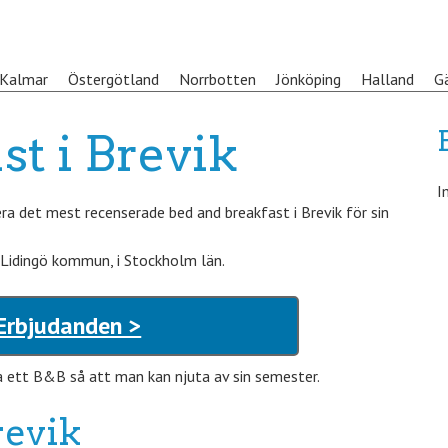
Kalmar
Östergötland
Norrbotten
Jönköping
Halland
G
st i Brevik
I
a det mest recenserade bed and breakfast i Brevik för sin
 Lidingö kommun, i Stockholm län.
 Erbjudanden >
a ett B&B så att man kan njuta av sin semester.
revik