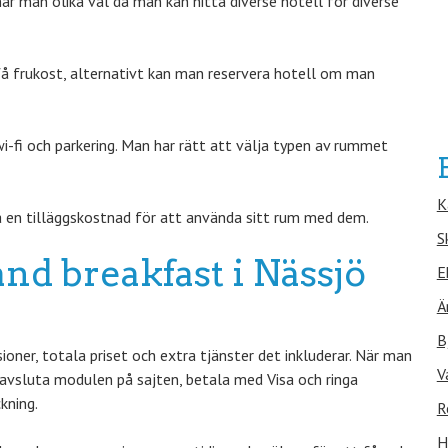
ar man olika val då man kan hitta diverse hotell för diverse
å frukost, alternativt kan man reservera hotell om man
-fi och parkering. Man har rätt att välja typen av rummet
K
 en tilläggskostnad för att använda sitt rum med dem.
S
and breakfast i Nässjö
E
Ä
B
oner, totala priset och extra tjänster det inkluderar. När man
V
avsluta modulen på sajten, betala med Visa och ringa
kning.
R
H