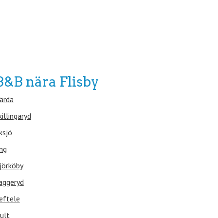
B&B nära Flisby
ärda
killingaryd
ksjö
ng
jörköby
aggeryd
eftele
ult