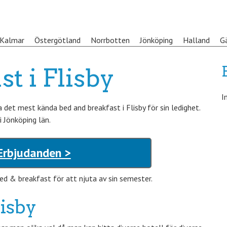
Kalmar
Östergötland
Norrbotten
Jönköping
Halland
G
t i Flisby
I
det mest kända bed and breakfast i Flisby för sin ledighet.
i Jönköping län.
 Erbjudanden >
ed & breakfast för att njuta av sin semester.
lisby