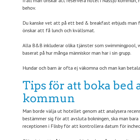
Ifall man önskar att reservera hotel i Nässjö kommun, h
behov.
Du kanske vet att på ett bed & breakfast erbjuds man f
önskar att få lunch och kvällsmat.
Alla B&B inkluderar olika tjänster som swimmingpool, wi
baserat på hur många människor man har i sin grupp.
Hundar och barn är ofta ej väkomna och man kan betala
Tips för att boka bed 
kommun
Man borde välja ut hotellet genom att analysera recensi
bestämmer sig för att avsluta bokningen, ska man bara 
receptionen i Flisby för att kontrollera datum för inchec