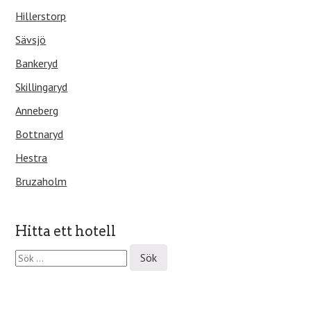
Hillerstorp
Sävsjö
Bankeryd
Skillingaryd
Anneberg
Bottnaryd
Hestra
Bruzaholm
Hitta ett hotell
S
ö
k
e
f