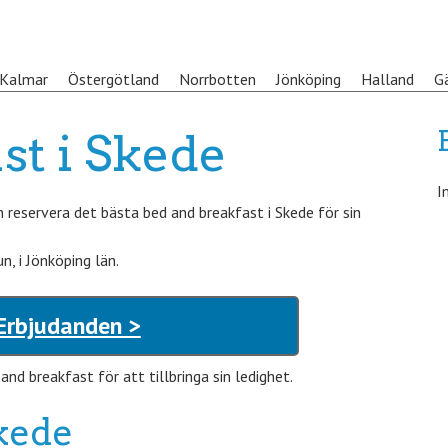
Kalmar
Östergötland
Norrbotten
Jönköping
Halland
G
st i Skede
I
reservera det bästa bed and breakfast i Skede för sin
n, i Jönköping län.
Erbjudanden >
nd breakfast för att tillbringa sin ledighet.
kede