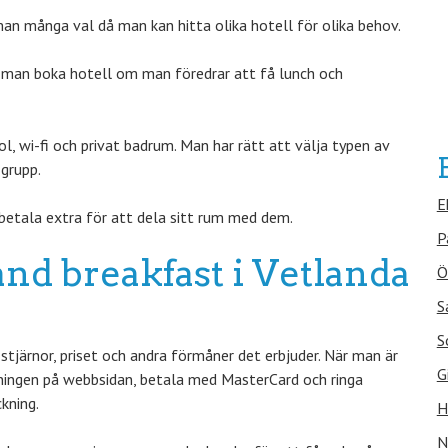
n många val då man kan hitta olika hotell för olika behov.
a man boka hotell om man föredrar att få lunch och
 wi-fi och privat badrum. Man har rätt att välja typen av
grupp.
E
betala extra för att dela sitt rum med dem.
P
and breakfast i Vetlanda
Ö
S
S
tjärnor, priset och andra förmåner det erbjuder. När man är
G
llningen på webbsidan, betala med MasterCard och ringa
kning.
H
N