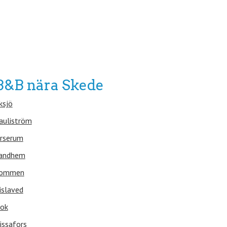
B&B nära Skede
ksjö
auliström
rserum
andhem
ommen
islaved
ok
issafors