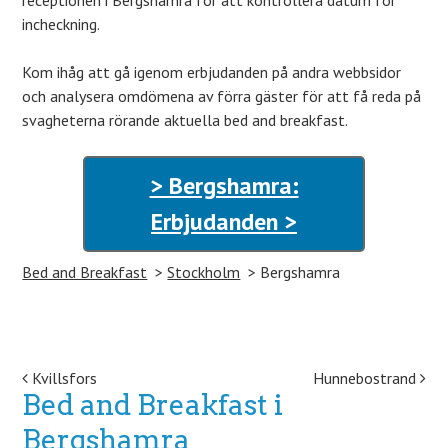
receptionen i Bergshamra för att kontrollera datum för
incheckning.
Kom ihåg att gå igenom erbjudanden på andra webbsidor
och analysera omdömena av förra gäster för att få reda på
svagheterna rörande aktuella bed and breakfast.
> Bergshamra:
Erbjudanden >
Bed and Breakfast
Stockholm
Bergshamra
Post navigation
Kvillsfors
Hunnebostrand
Bed and Breakfast i
Bergshamra