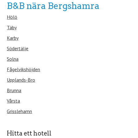
B&B nära Bergshamra
Hölö
Täby
Karby
Södertälje
Solna
Fågelvikshöjden
Upplands-Bro
Brunna
Vårsta
Grisslehamn
Hitta ett hotell