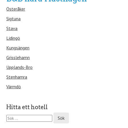
Österåker
Sigtuna
Stava
Lidingö
Kungsängen
Grisslehamn
Upplands-Bro
Stenhamra
Värmdö
Hitta ett hotell
S
ö
k