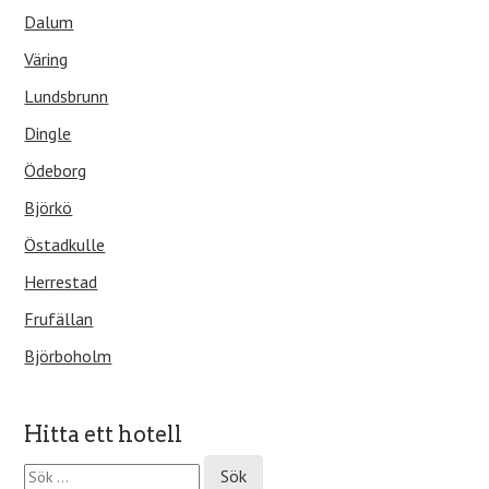
Dalum
Väring
Lundsbrunn
Dingle
Ödeborg
Björkö
Östadkulle
Herrestad
Frufällan
Björboholm
Hitta ett hotell
S