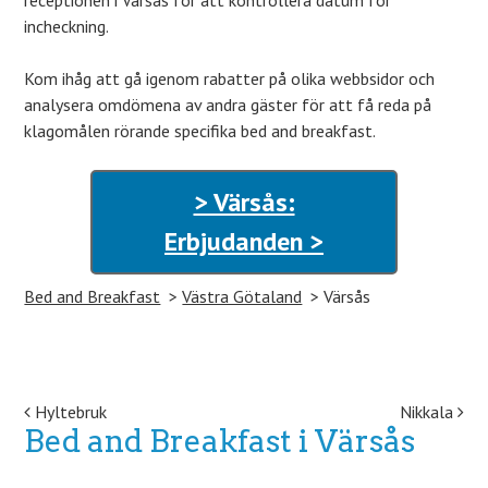
receptionen i Värsås för att kontrollera datum för
incheckning.
Kom ihåg att gå igenom rabatter på olika webbsidor och
analysera omdömena av andra gäster för att få reda på
klagomålen rörande specifika bed and breakfast.
> Värsås:
Erbjudanden >
Bed and Breakfast
Västra Götaland
Värsås
Post navigation
Hyltebruk
Nikkala
Bed and Breakfast i Värsås