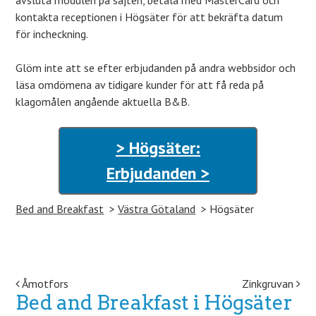
avsluta modulen på sajten, betala med MasterCard och
kontakta receptionen i Högsäter för att bekräfta datum
för incheckning.
Glöm inte att se efter erbjudanden på andra webbsidor och
läsa omdömena av tidigare kunder för att få reda på
klagomålen angående aktuella B&B.
> Högsäter:
Erbjudanden >
Bed and Breakfast
Västra Götaland
Högsäter
Post navigation
Åmotfors
Zinkgruvan
Bed and Breakfast i Högsäter