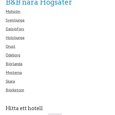
B&B nära Högsäter
Moholm
Svenljunga
Dalsjöfors
Holsljunga
Orust
Ödeborg
Björlanda
Mysterna
Skara
Björketorp
Hitta ett hotell