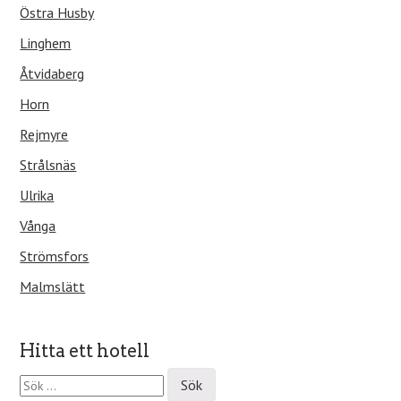
Östra Husby
Linghem
Åtvidaberg
Horn
Rejmyre
Strålsnäs
Ulrika
Vånga
Strömsfors
Malmslätt
Hitta ett hotell
S
ö