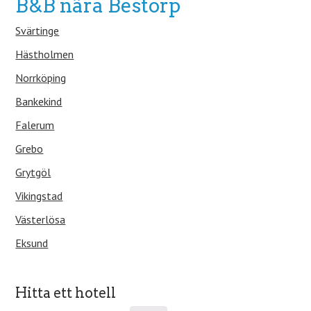
B&B nära Bestorp
Svärtinge
Hästholmen
Norrköping
Bankekind
Falerum
Grebo
Grytgöl
Vikingstad
Västerlösa
Eksund
Hitta ett hotell