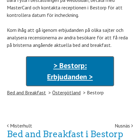
bara fylla i beställningen på webbsidan, betala med
MasterCard och kontakta receptionen i Bestorp för att
kontrollera datum för incheckning.
Kom ihåg att gå igenom erbjudanden på olika sajter och
analysera recensionerna av andra besökare för att få reda
på bristerna angående aktuella bed and breakfast.
> Bestorp:
Erbjudanden >
Bed and Breakfast
Östergötland
Bestorp
Post navigation
Misterhult
Nusnäs
Bed and Breakfast i Bestorp