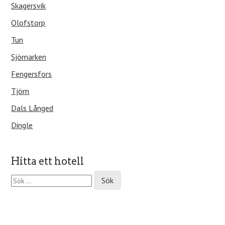
Skagersvik
Olofstorp
Tun
Sjömarken
Fengersfors
Tjörn
Dals Långed
Dingle
Hitta ett hotell
S
ö
k
e
f