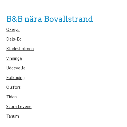
B&B nära Bovallstrand
Öxeryd
Dals-Ed
Klädesholmen
Vinninga
Uddevalla
Falköping
Olsfors
Tidan
Stora Levene
Tanum