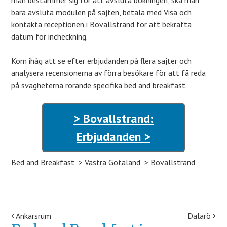
man bestämmer sig för att avsluta bokningen, ska man
bara avsluta modulen på sajten, betala med Visa och
kontakta receptionen i Bovallstrand för att bekräfta
datum för incheckning.
Kom ihåg att se efter erbjudanden på flera sajter och
analysera recensionerna av förra besökare för att få reda
på svagheterna rörande specifika bed and breakfast.
> Bovallstrand:
Erbjudanden >
Bed and Breakfast
Västra Götaland
Bovallstrand
Post navigation
Ankarsrum
Dalarö