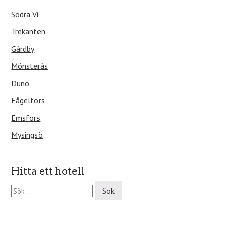
Södra Vi
Trekanten
Gårdby
Mönsterås
Dunö
Fågelfors
Emsfors
Mysingsö
Hitta ett hotell
S
ö
k
e