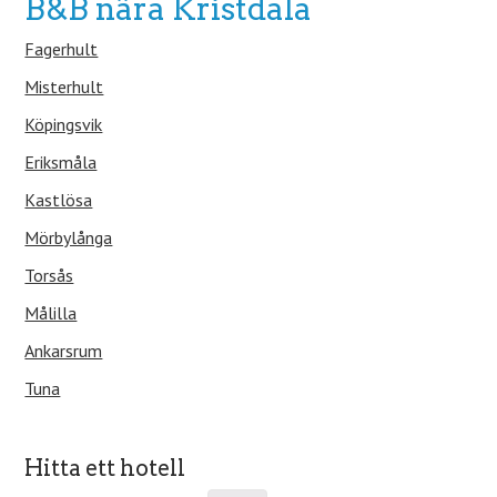
B&B nära Kristdala
Fagerhult
Misterhult
Köpingsvik
Eriksmåla
Kastlösa
Mörbylånga
Torsås
Målilla
Ankarsrum
Tuna
Hitta ett hotell