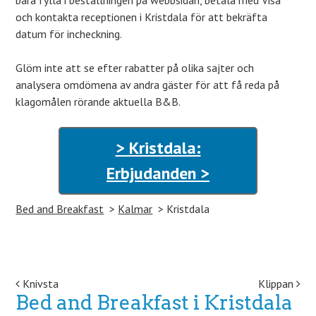
bara fylla i beställningen på webbsidan, betala med Visa
och kontakta receptionen i Kristdala för att bekräfta
datum för incheckning.
Glöm inte att se efter rabatter på olika sajter och
analysera omdömena av andra gäster för att få reda på
klagomålen rörande aktuella B&B.
> Kristdala:
Erbjudanden >
Bed and Breakfast
Kalmar
Kristdala
Post navigation
Knivsta
Klippan
Bed and Breakfast i Kristdala