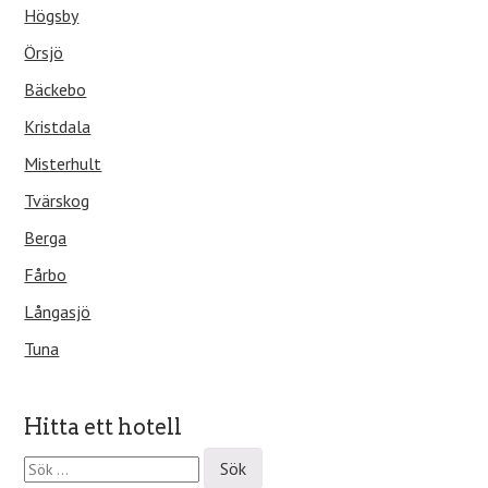
Högsby
Örsjö
Bäckebo
Kristdala
Misterhult
Tvärskog
Berga
Fårbo
Långasjö
Tuna
Hitta ett hotell
S
ö