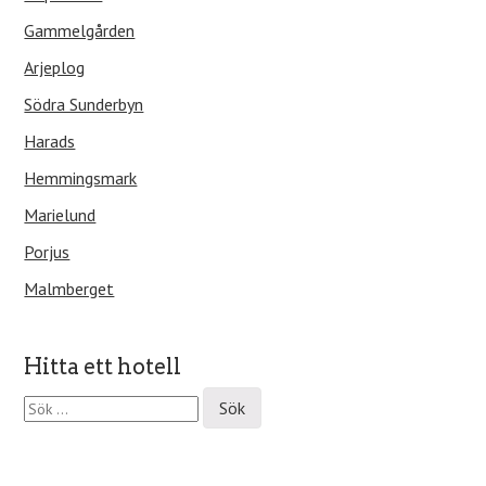
Gammelgården
Arjeplog
Södra Sunderbyn
Harads
Hemmingsmark
Marielund
Porjus
Malmberget
Hitta ett hotell
S
ö
k
e