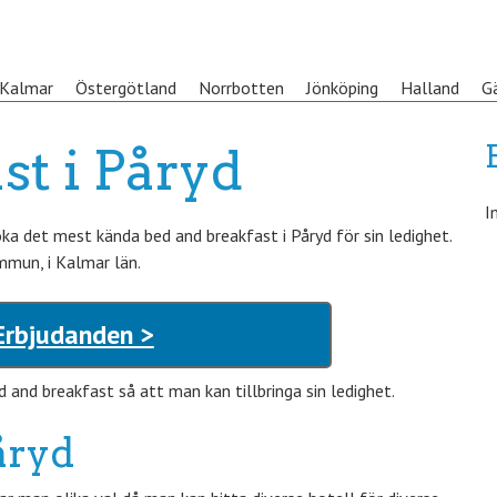
Kalmar
Östergötland
Norrbotten
Jönköping
Halland
G
st i Påryd
I
 det mest kända bed and breakfast i Påryd för sin ledighet.
mmun, i Kalmar län.
Erbjudanden >
 and breakfast så att man kan tillbringa sin ledighet.
åryd