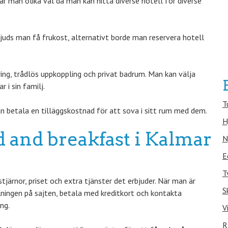
 man olika val då man kan hitta diverse hotell för diverse
juds man få frukost, alternativt borde man reservera hotell
ring, trådlös uppkoppling och privat badrum. Man kan välja
i sin familj.
T
n betala en tilläggskostnad för att sova i sitt rum med dem.
H
d and breakfast i Kalmar
N
E
T
järnor, priset och extra tjänster det erbjuder. När man är
S
llningen på sajten, betala med kreditkort och kontakta
ng.
V
R