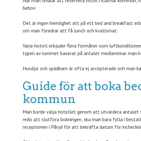
När man önskar att reservera hotel i Kalmar kommun, har
behov.
Det är ingen hemlighet att på ett bed and breakfast erb
om man föredrar att få lunch och kvällsmat.
Varje hotell erbjuder flera förmåner som luftkonditione
typen av rummet baserat på antalet medlemmar man har 
Husdjur och spädbarn är ofta ej accepterade och man ka
Guide för att boka be
kommun
Man borde välja hotellet genom att utvärdera antalet st
redo att slutföra bokningen, ska man bara fylla i bestä
receptionen i Påryd för att bekräfta datum för incheckni