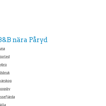
B&B nära Påryd
una
jorted
ybro
dsbruk
värskog
kogsby
issefjärda
älla