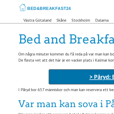
Skip
to
main
Västra Götaland
Skåne
Stockholm
Dalarna
content
Bed and Breakfa
Om några minuter kommer du få reda på var man kan boka
De flesta vet att det här är en vacker plats i Kalmar ko
> Påryd: 
I Påryd bor 657 människor och man kan reservera ett bed
Var man kan sova i P