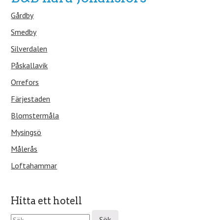
Gårdby
Smedby
Silverdalen
Påskallavik
Orrefors
Färjestaden
Blomstermåla
Mysingsö
Målerås
Loftahammar
Hitta ett hotell
S