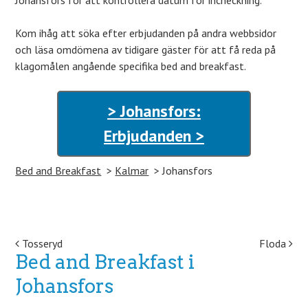
Johansfors för att kontrollera datum för incheckning.
Kom ihåg att söka efter erbjudanden på andra webbsidor
och läsa omdömena av tidigare gäster för att få reda på
klagomålen angående specifika bed and breakfast.
> Johansfors:
Erbjudanden >
Bed and Breakfast
Kalmar
Johansfors
Post navigation
Tosseryd
Floda
Bed and Breakfast i
Johansfors