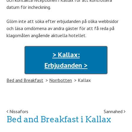
och kontakta receptionen i Kallax för att kontrollera
datum för incheckning.
Glöm inte att söka efter erbjudanden på olika webbsidor
och läsa omdömena av andra gäster för att få reda på
klagomålen angående aktuella hotellet.
> Kallax:
Erbjudanden >
Bed and Breakfast
Norrbotten
Kallax
Post navigation
Nissafors
Sannahed
Bed and Breakfast i Kallax