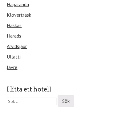
Haparanda
Klöverträsk
Hakkas
Harads
Arvidsjaur
Ullatti
Jävre
Hitta ett hotell
S
ö
k
e
f
t
e