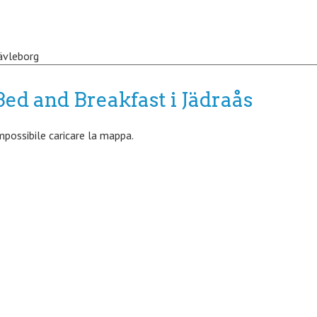
ävleborg
Bed and Breakfast i Jädraås
mpossibile caricare la mappa.