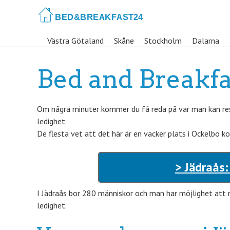
Skip
to
main
Västra Götaland
Skåne
Stockholm
Dalarna
content
Bed and Breakfas
Om några minuter kommer du få reda på var man kan rese
ledighet.
De flesta vet att det här är en vacker plats i Ockelbo k
> Jädraås:
I Jädraås bor 280 människor och man har möjlighet att 
ledighet.