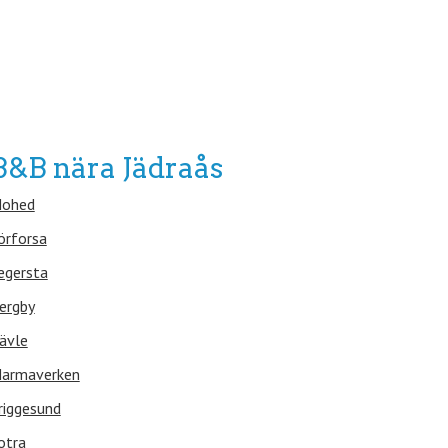
B&B nära Jädraås
ohed
örforsa
egersta
ergby
ävle
armaverken
riggesund
otra