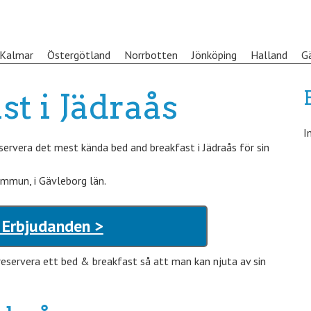
Kalmar
Östergötland
Norrbotten
Jönköping
Halland
G
t i Jädraås
I
rvera det mest kända bed and breakfast i Jädraås för sin
ommun, i Gävleborg län.
 Erbjudanden >
reservera ett bed & breakfast så att man kan njuta av sin