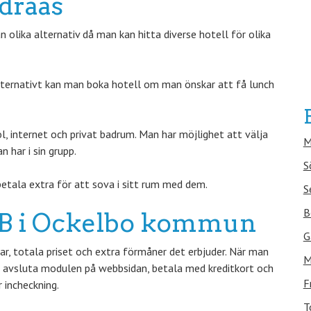
ädraås
olika alternativ då man kan hitta diverse hotell för olika
lternativt kan man boka hotell om man önskar att få lunch
, internet och privat badrum. Man har möjlighet att välja
M
har i sin grupp.
S
etala extra för att sova i sitt rum med dem.
S
B
B&B i Ockelbo kommun
G
, totala priset och extra förmåner det erbjuder. När man
M
a avsluta modulen på webbsidan, betala med kreditkort och
F
 incheckning.
T