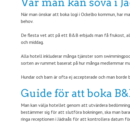
Var man kan sova i J
När man önskar att boka logi i Ockelbo kommun, har man 
behov.
De flesta vet att på ett B&B erbjuds man få frukost, a
och middag.
Alla hotell inkluderar många tjänster som swimmingpool
sorten av rummet baserat på hur många medlemmar man 
Hundar och barn är ofta ej accepterade och man borde b
Guide för att boka 
Man kan välja hotellet genom att utvärdera bedömningar
bestämmer sig för att slutföra bokningen, ska man bar
ringa receptionen i Jädraås för att kontrollera datum för