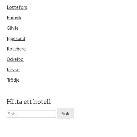
Lottefors
Furuvik
Gävle
Iggesund
Roteberg
Ockelbo
Järvsö
Trödje
Hitta ett hotell
S
ö
k
e
f