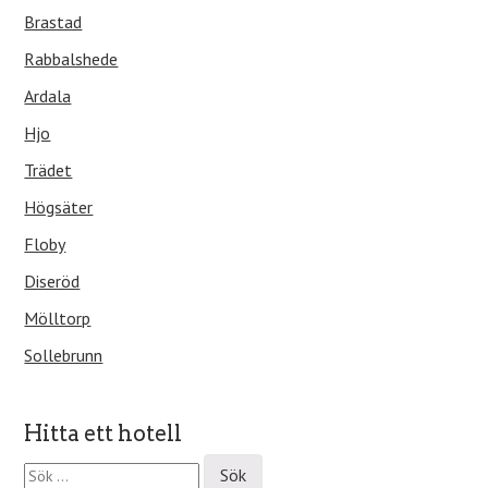
Brastad
Rabbalshede
Ardala
Hjo
Trädet
Högsäter
Floby
Diseröd
Mölltorp
Sollebrunn
Hitta ett hotell
S