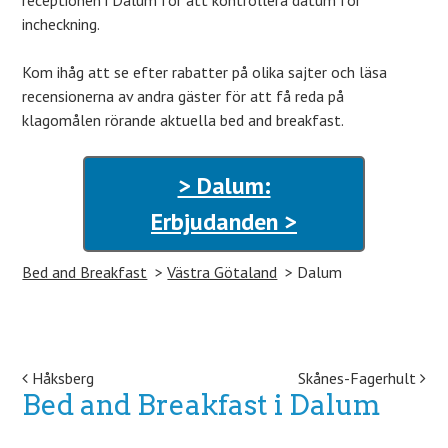
receptionen i Dalum för att kontrollera datum för
incheckning.
Kom ihåg att se efter rabatter på olika sajter och läsa
recensionerna av andra gäster för att få reda på
klagomålen rörande aktuella bed and breakfast.
> Dalum:
Erbjudanden >
Bed and Breakfast
Västra Götaland
Dalum
Post navigation
Håksberg
Skånes-Fagerhult
Bed and Breakfast i Dalum