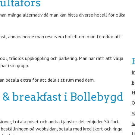
ultafors
n många alternativ då man kan hitta diverse hotell för olika
ost, annars borde man reservera hotell om man föredrar att
l, trådlös uppkoppling och parkering. Man har rätt att välja
r i sin grupp.
I
an betala extra för att dela sitt rum med dem.
B
H
 & breakfast i Bollebygd
Ö
V
ner, totala priset och andra tjänster det erbjuder. Så fort
S
i beställningen på webbsidan, betala med kreditkort och ringa
L