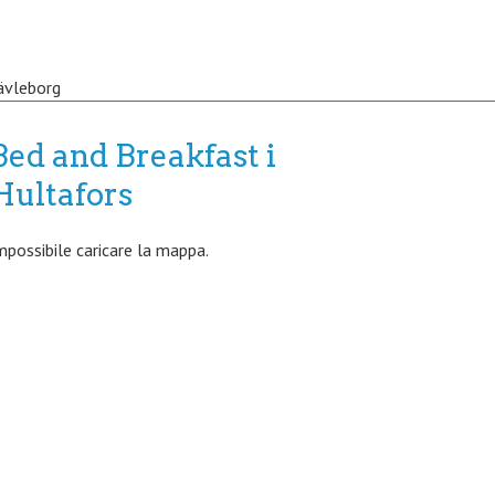
ävleborg
Bed and Breakfast i
Hultafors
mpossibile caricare la mappa.