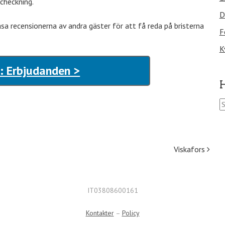
checkning.
D
äsa recensionerna av andra gäster för att få reda på bristerna
F
K
: Erbjudanden >
H
S
ö
k
e
f
Viskafors
t
e
r
:
IT03808600161
Kontakter
–
Policy