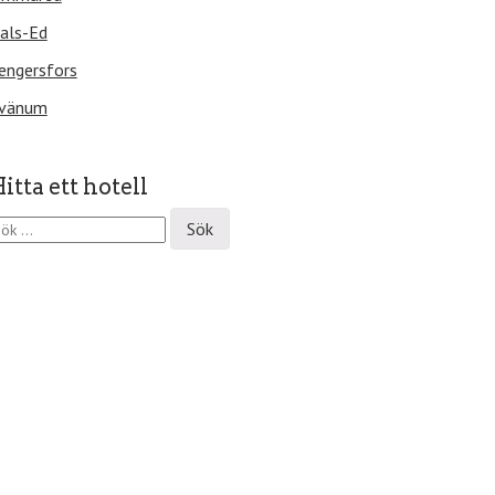
als-Ed
engersfors
vänum
itta ett hotell