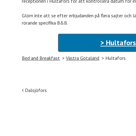
receptionen i Hultafors för att kontrollera datum för in
Glöm inte att se efter erbjudanden på flera sajter och l
rörande specifika B&B.
> Hultafors
Bed and Breakfast
Västra Götaland
Hultafors
Post navigation
Dalsjöfors