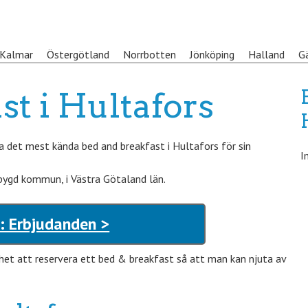
Kalmar
Östergötland
Norrbotten
Jönköping
Halland
G
st i Hultafors
det mest kända bed and breakfast i Hultafors för sin
I
ebygd kommun, i Västra Götaland län.
: Erbjudanden >
het att reservera ett bed & breakfast så att man kan njuta av