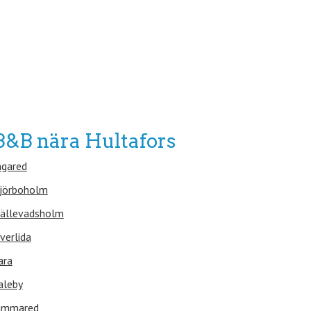
B&B nära Hultafors
ngared
jörboholm
ällevadsholm
verlida
ara
aleby
immared