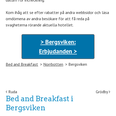
datum för incheckning.
Kom ihåg att se efter rabatter på andra webbsidor och läsa
omdömena av andra besökare för att få reda på
svagheterna rörande aktuella hotellet.
> Bergsviken:
Erbjudanden >
Bed and Breakfast
Norrbotten
Bergsviken
Post navigation
Ruda
Grödby
Bed and Breakfast i
Bergsviken