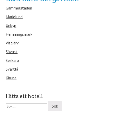
Gammelstaden
Marielund
Unbyn
Hemmingsmark
Vittjärv
Sävast
Seskarö
Svartlå
Kiruna
Hitta ett hotell
S
ö
k