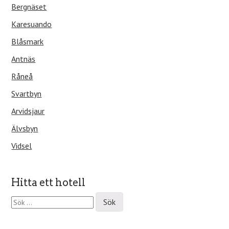
Bergnäset
Karesuando
Blåsmark
Antnäs
Råneå
Svartbyn
Arvidsjaur
Älvsbyn
Vidsel
Hitta ett hotell
S
ö
k