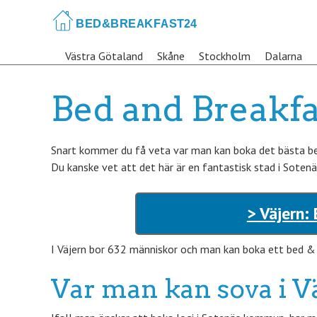
Skip
to
main
Västra Götaland
Skåne
Stockholm
Dalarna
content
Bed and Breakfa
Snart kommer du få veta var man kan boka det bästa bed
Du kanske vet att det här är en fantastisk stad i Soten
> Väjern:
I Väjern bor 632 människor och man kan boka ett bed & br
Var man kan sova i V