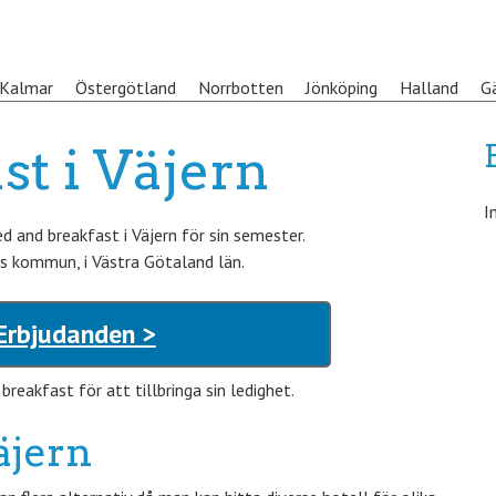
Kalmar
Östergötland
Norrbotten
Jönköping
Halland
G
st i Väjern
I
 and breakfast i Väjern för sin semester.
äs kommun, i Västra Götaland län.
 Erbjudanden >
eakfast för att tillbringa sin ledighet.
äjern