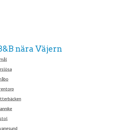
B&B nära Väjern
mål
rslösa
råbo
rentorp
tterbäcken
annike
stol
vanesund