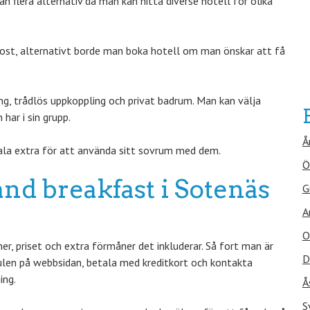
 flera alternativ då man kan hitta diverse hotell för olika
kost, alternativt borde man boka hotell om man önskar att få
ing, trådlös uppkoppling och privat badrum. Man kan välja
ar i sin grupp.
Å
la extra för att använda sitt sovrum med dem.
Ö
and breakfast i Sotenäs
G
A
O
r, priset och extra förmåner det inkluderar. Så fort man är
D
ulen på webbsidan, betala med kreditkort och kontakta
ing.
Å
S