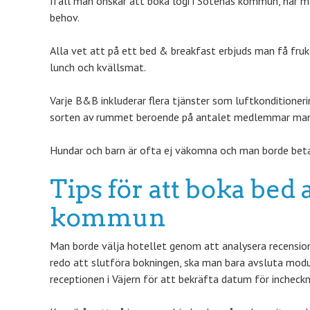
Ifall man önskar att boka logi i Sotenäs kommun, har man
behov.
Alla vet att på ett bed & breakfast erbjuds man få fru
lunch och kvällsmat.
Varje B&B inkluderar flera tjänster som luftkonditioner
sorten av rummet beroende på antalet medlemmar man h
Hundar och barn är ofta ej väkomna och man borde beta
Tips för att boka bed 
kommun
Man borde välja hotellet genom att analysera recensione
redo att slutföra bokningen, ska man bara avsluta mod
receptionen i Väjern för att bekräfta datum för incheckn