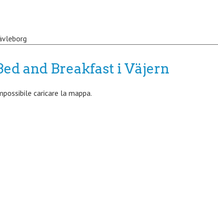
ävleborg
Bed and Breakfast i Väjern
mpossibile caricare la mappa.