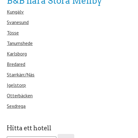
B&B nära Stora Mellby
Kungälv
Svanesund
Tösse
Tanumshede
Karlsborg
Bredared
Starrkärr/Näs
Igelstorp
Otterbäcken
Sexdrega
Hitta ett hotell
S