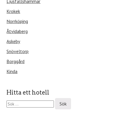
Ljusfallshammar
Krokek
Norrköping
Åtvidaberg
Askeby
Snöveltorp
Borggård
Kinda
Hitta ett hotell
S
ö
k
e
f