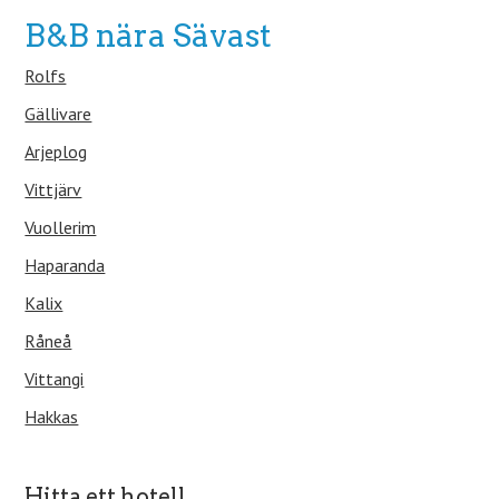
B&B nära Sävast
Rolfs
Gällivare
Arjeplog
Vittjärv
Vuollerim
Haparanda
Kalix
Råneå
Vittangi
Hakkas
Hitta ett hotell