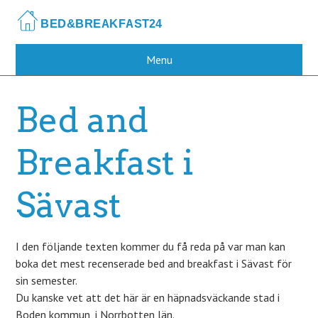
Skip
to
main
content
Menu
Bed and
Breakfast i
Sävast
I den följande texten kommer du få reda på var man kan
boka det mest recenserade bed and breakfast i Sävast för
sin semester.
Du kanske vet att det här är en häpnadsväckande stad i
Boden kommun, i Norrbotten län.