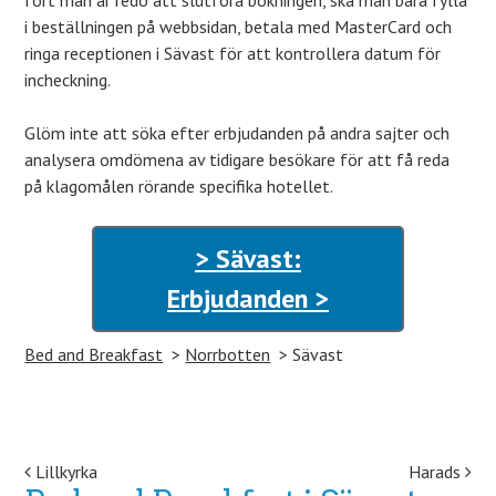
fort man är redo att slutföra bokningen, ska man bara fylla
i beställningen på webbsidan, betala med MasterCard och
ringa receptionen i Sävast för att kontrollera datum för
incheckning.
Glöm inte att söka efter erbjudanden på andra sajter och
analysera omdömena av tidigare besökare för att få reda
på klagomålen rörande specifika hotellet.
> Sävast:
Erbjudanden >
Bed and Breakfast
Norrbotten
Sävast
Post navigation
Lillkyrka
Harads