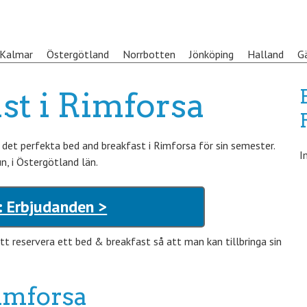
Kalmar
Östergötland
Norrbotten
Jönköping
Halland
G
st i Rimforsa
et perfekta bed and breakfast i Rimforsa för sin semester.
I
n, i Östergötland län.
: Erbjudanden >
t reservera ett bed & breakfast så att man kan tillbringa sin
imforsa