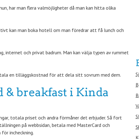
n, har man flera valmöjligheter då man kan hitta olika
ativt kan man boka hotell om man föredrar att få lunch och
g, internet och privat badrum. Man kan välja typen av rummet
S
tala en tilläggskostnad för att dela sitt sovrum med dem.
B
d & breakfast i Kinda
B
V
S
ar, totala priset och andra förmåner det erbjuder. Så fort
eställningen på webbsidan, betala med MasterCard och
S
för incheckning.
K