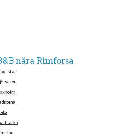
B&B nära Rimforsa
jögestad
jörsäter
oxholm
adstena
laka
kärblacka
imstad