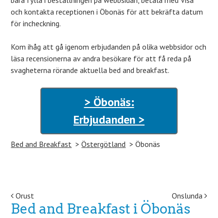
bara fylla i beställningen på webbsidan, betala med Visa
och kontakta receptionen i Öbonäs för att bekräfta datum
för incheckning.
Kom ihåg att gå igenom erbjudanden på olika webbsidor och
läsa recensionerna av andra besökare för att få reda på
svagheterna rörande aktuella bed and breakfast.
> Öbonäs:
Erbjudanden >
Bed and Breakfast
Östergötland
Öbonäs
Post navigation
Orust
Onslunda
Bed and Breakfast i Öbonäs