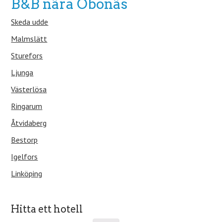
B&B nära Öbonäs
Skeda udde
Malmslätt
Sturefors
Ljunga
Västerlösa
Ringarum
Åtvidaberg
Bestorp
Igelfors
Linköping
Hitta ett hotell