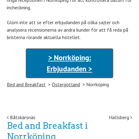
ringa receptionen i Norrköping för att kontrollera datum för
incheckning.
Glöm inte att se efter erbjudanden på olika sajter och
analysera recensionerna av andra kunder för att få reda på
bristerna rörande aktuella hotellet.
> Norrköping:
Erbjudanden >
Bed and Breakfast
Östergötland
Norrköping
Post navigation
Båtskärsnäs
Hallsberg
Bed and Breakfast i
Norrköping