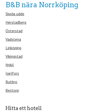
B&B nära Norrköping
Skeda udde
Herstadberg
Österstad
Vadstena
Linköping
Vikingstad
Nykil
Igelfors
Butbro
Bestorp
Hitta ett hotell